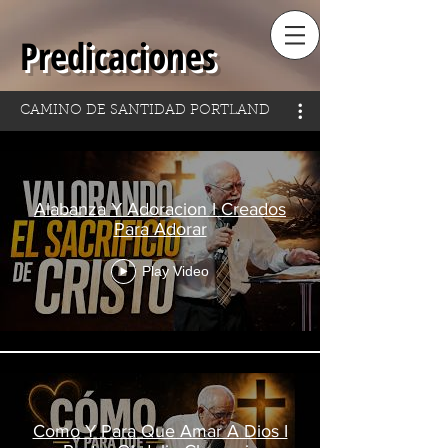
Predicaciones
CAMINO DE SANTIDAD PORTLAND
Alabanza Y Adoracion I Creados
Para Adorar
Play Video
Como Y Para Que Amar A Dios I