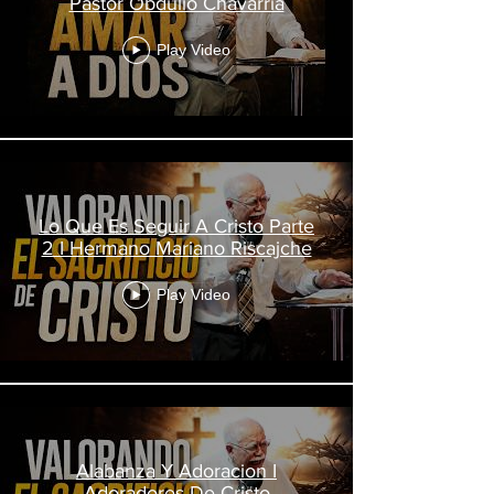
Pastor Obdulio Chavarria
Play Video
Lo Que Es Seguir A Cristo Parte
2 I Hermano Mariano Riscajche
Play Video
Alabanza Y Adoracion I
Adoradores De Cristo